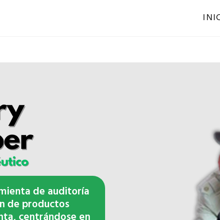
INI
mienta de auditoría
n de productos
nta, centrándose en