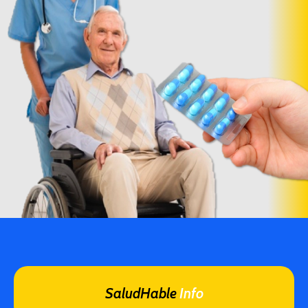
SaludHable
Info