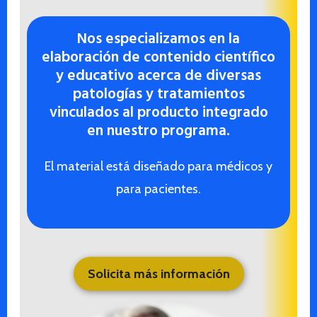
Nos especializamos en la
elaboración de contenido científico
y educativo acerca de diversas
patologías y tratamientos
vinculados al producto integrado
en nuestro programa.
El material está diseñado para médicos y
para pacientes.
Solicita más información